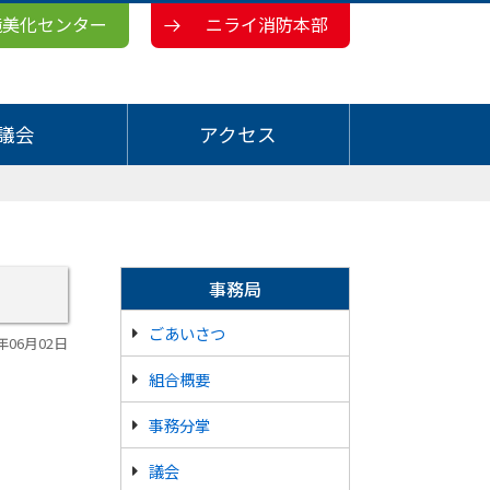
境美化センター
ニライ消防本部
議会
アクセス
事務局
ごあいさつ
6年06月02日
組合概要
事務分掌
議会