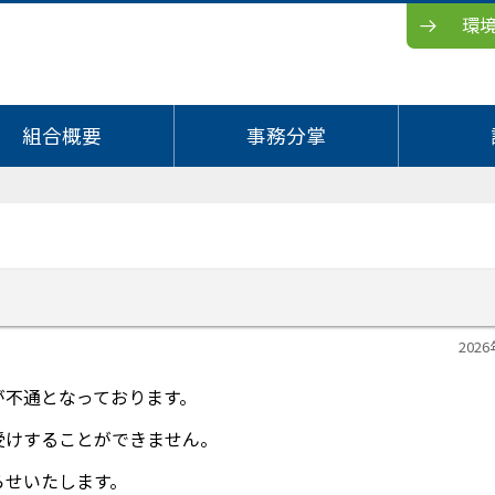
環
組合概要
事務分掌
】
202
が不通となっております。
受けすることができません。
らせいたします。