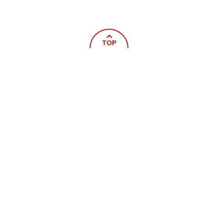
TOP
ホーム
新着情報
概要
救急
火災予防
車両器具紹介
救命講習
統計
届出・申請書
キッズページ
写真館
その他
ニライ消防本部
〒904-0202
沖縄県中頭郡嘉手納町字屋良1220番地