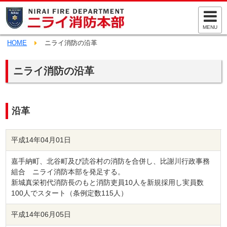
MENU
HOME
ニライ消防の沿革
ニライ消防の沿革
沿革
平成14年04月01日
嘉手納町、北谷町及び読谷村の消防を合併し、比謝川行政事務
組合 ニライ消防本部を発足する。
新城真栄初代消防長のもと消防吏員10人を新規採用し実員数
100人でスタート（条例定数115人）
平成14年06月05日