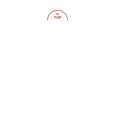
TOP
ホーム
新着情報
概要
救急
火災予防
車両器具紹介
救命講習
統計
届出・申請書
キッズページ
写真館
その他
ニライ消防本部
〒904-0202
沖縄県中頭郡嘉手納町字屋良1220番地
TEL：
098-956-9914