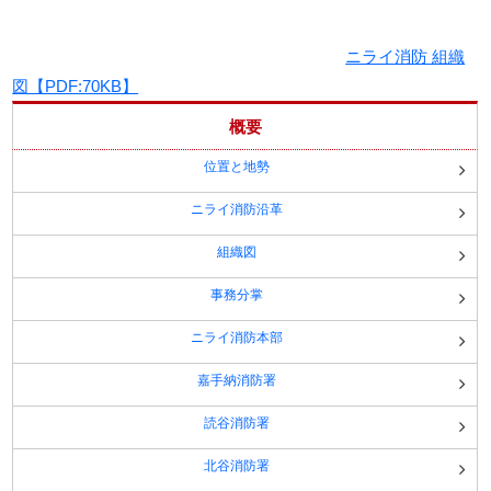
ニライ消防 組織
図【PDF:70KB】
概要
位置と地勢
ニライ消防沿革
組織図
事務分掌
ニライ消防本部
嘉手納消防署
読谷消防署
北谷消防署