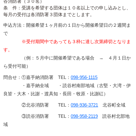
谷消防署（３０名）
条 件：受講を希望する団体は１０名以上での申し込みとし、
毎月の受付は各消防署３団体までとします。
申込方法：開催希望１ヶ月前の１日から開催希望日の２週間ま
で
※受付期間中であっても３枠に達し次第締切となりま
す。
（例：５月中に開催希望である場合 → ４月１日か
ら受付可能）
問合せ：①嘉手納消防署 TEL：
098-956-1115
・嘉手納全域 ・読谷村南部地域（古堅・大湾・伊
良皆・大木・比謝・渡具知・長田・牧原・比謝矼）
②北谷消防署 TEL：
098-936-3721
北谷町全域
③読谷消防署 TEL：
098-958-2119
読谷村北部地
域