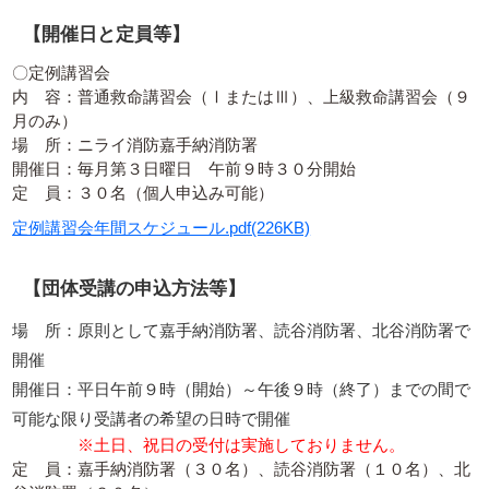
【開催日と定員等】
〇定例講習会
内 容：普通救命講習会（ⅠまたはⅢ）、上級救命講習会（９
月のみ）
場 所：ニライ消防嘉手納消防署
開催日：毎月第３日曜日 午前９時３０分開始
定 員：３０名（個人申込み可能）
定例講習会年間スケジュール.pdf(226KB)
【団体受講の申込方法等】
場 所：原則として嘉手納消防署、読谷消防署、北谷消防署で
開催
開催日：平日午前９時（開始）～午後９時（終了）までの間で
可能な限り受講者の希望の日時で開催
※土日、祝日の受付は実施しておりません。
定 員：嘉手納消防署（３０名）、読谷消防署（１０名）、北