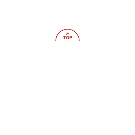
TOP
ホーム
新着情報
概要
救急
火災予防
車両器具紹介
救命講習
統計
届出・申請書
キッズページ
写真館
その他
ニライ消防本部
〒904-0202