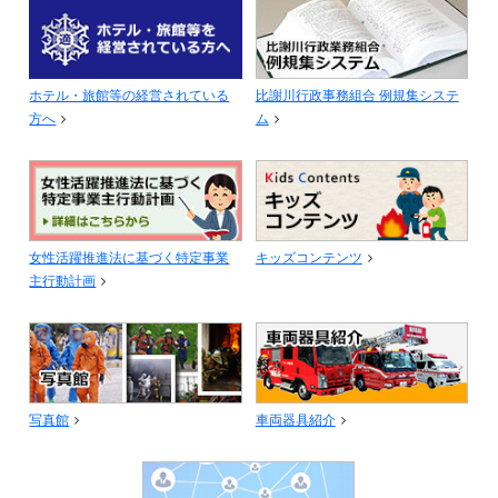
ホテル・旅館等の経営されている
比謝川行政事務組合 例規集システ
方へ
ム
女性活躍推進法に基づく特定事業
キッズコンテンツ
主行動計画
写真館
車両器具紹介