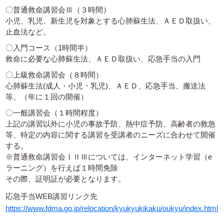
〇普通救命講習会Ⅲ（３時間）
小児、乳児、新生児を対象とする心肺蘇生法、ＡＥＤ取扱い、
止血法など。
〇入門コース（1時間半）
救命に必要な心肺蘇生法、ＡＥＤ取扱い、応急手当の入門
〇上級救命講習会（８時間）
心肺蘇生法(成人・小児・乳児)、ＡＥＤ、応急手当、搬送法
等。（年に１回の開催）
〇一般講習会（１時間程度）
上記の講習以外に小児の事故予防、熱中症予防、高齢者の救急
等、特定の内容に関する講習を受講者のニーズに合わせて開催
する。
※普通救命講習会ⅠⅡⅢについては、インターネット学習（e
ラーニング）を行えば１時間免除
その際、証明証が必要となります。
応急手当WEB講習リンク先
https://www.fdma.go.jp/relocation/kyukyukikaku/oukyu/index.html