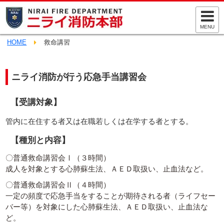
MENU
HOME
救命講習
ニライ消防が行う応急手当講習会
【受講対象】
管内に在住する者又は在職若しくは在学する者とする。
【種別と内容】
〇普通救命講習会Ⅰ（３時間）
成人を対象とする心肺蘇生法、ＡＥＤ取扱い、止血法など。
〇普通救命講習会Ⅱ（４時間）
一定の頻度で応急手当をすることが期待される者（ライフセー
バー等）を対象にした心肺蘇生法、ＡＥＤ取扱い、止血法な
ど。