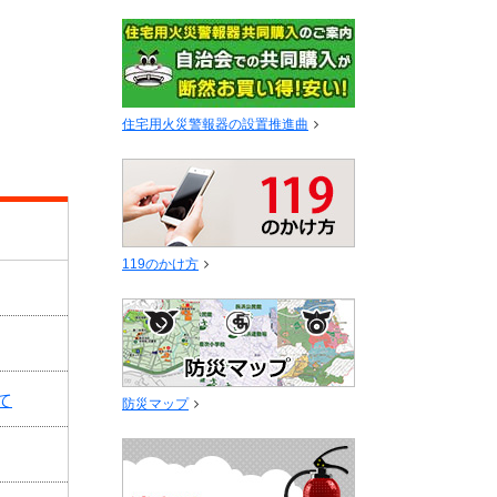
住宅用火災警報器の設置推進曲
119のかけ方
て
防災マップ