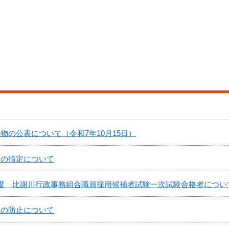
物の公表について（令和7年10月15日）
しの指定について
年度 比謝川行政事務組合職員採用候補者試験一次試験合格者につい
故の防止について