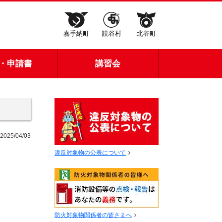
嘉手納町
読谷村
北谷町
・申請書
講習会
2025/04/03
違反対象物の公表について
防火対象物関係者の皆さまへ