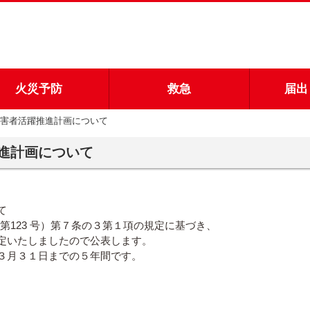
火災予防
救急
届出
害者活躍推進計画について
進計画について
て
第123 号）第７条の３第１項の規定に基づき、
定いたしましたので公表します。
３月３１日までの５年間です。