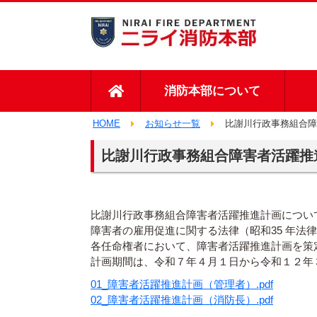
消防本部について
HOME
お知らせ一覧
⽐謝川⾏政事務組合障
⽐謝川⾏政事務組合障害者活躍推
比謝川行政事務組合障害者活躍推進計画につい
障害者の雇用促進に関する法律（昭和35 年法律
各任命権者において、障害者活躍推進計画を策
計画期間は、令和７年４月１日から令和１２年
01_障害者活躍推進計画（管理者）.pdf
02_障害者活躍推進計画（消防長）.pdf