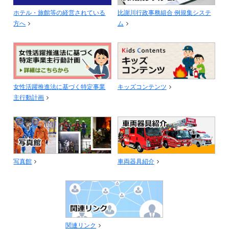
ホテル・旅館等の経営されている
比謝川行政事務組合 例規集システ
方へ
ム
女性活躍推進法に基づく特定事業
キッズコンテンツ
主行動計画
写真館
車両器具紹介
関連リンク