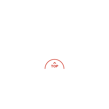
TOP
ホーム
新着情報
概要
救急
火災予防
車両器具紹介
救命講習
統計